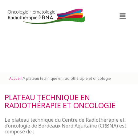
PBNA Oncologie Radiothérapie
Plateau technique
Patient
Comprendre les traitements
Accueil
// plateau technique en radiothérapie et oncologie
Espace Pro
Espace Patient
PLATEAU TECHNIQUE EN
Groupe PBNA
RADIOTHÉRAPIE ET ONCOLOGIE
Nos partenaires
Le plateau technique du Centre de Radiothérapie et
d’oncologie de Bordeaux Nord Aquitaine (CRBNA) est
composé de :