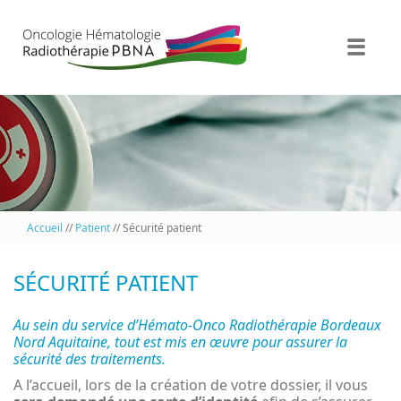
PBNA Oncologie Radiothérapie
Plateau technique
Patient
Comprendre les traitements
Accueil
//
Patient
// Sécurité patient
Espace Pro
Espace Patient
SÉCURITÉ PATIENT
Groupe PBNA
Au sein du service d’Hémato-Onco Radiothérapie Bordeaux
Nos partenaires
Nord Aquitaine, tout est mis en œuvre pour assurer la
sécurité des traitements.
A l’accueil, lors de la création de votre dossier, il vous