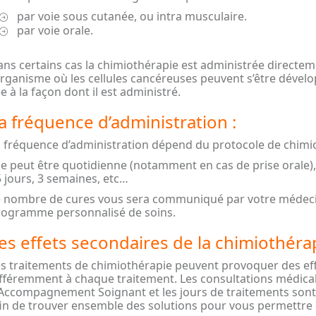
par voie sous cutanée, ou intra musculaire.
par voie orale.
ns certains cas la chimiothérapie est administrée directe
organisme où les cellules cancéreuses peuvent s’être dévelop
ée à la façon dont il est administré.
a fréquence d’administration :
 fréquence d’administration dépend du protocole de chimio
le peut être quotidienne (notamment en cas de prise orale),
 jours, 3 semaines, etc…
 nombre de cures vous sera communiqué par votre médecin 
rogramme personnalisé de soins.
es effets secondaires de la chimiothérap
s traitements de chimiothérapie peuvent provoquer des eff
fféremment à chaque traitement. Les consultations médical
Accompagnement Soignant et les jours de traitements sont l
in de trouver ensemble des solutions pour vous permettre 