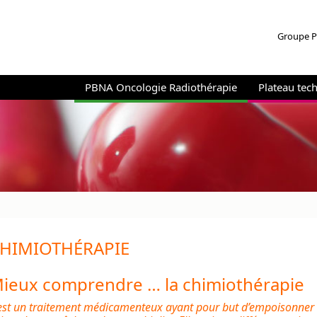
Groupe 
PBNA Oncologie Radiothérapie
Plateau tec
HIMIOTHÉRAPIE
ieux comprendre … la chimiothérapie
est un
traitement médicamenteux
ayant pour but d’empoisonner le