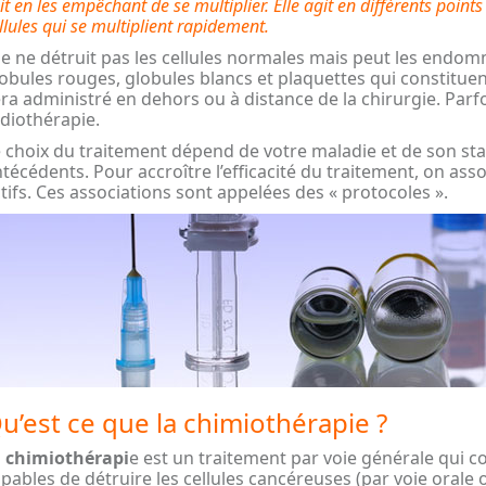
it en les empêchant de se multiplier. Elle agit en différents points
llules qui se multiplient rapidement.
le ne détruit pas les cellules normales mais peut les end
obules rouges, globules blancs et plaquettes qui constituen
ra administré en dehors ou à distance de la chirurgie. Parfo
diothérapie.
 choix du traitement dépend de votre maladie et de son stad
técédents. Pour accroître l’efficacité du traitement, on a
tifs. Ces associations sont appelées des « protocoles ».
u’est ce que la chimiothérapie ?
a
chimiothérapi
e est un traitement par voie générale qui 
pables de détruire les cellules cancéreuses (par voie orale 