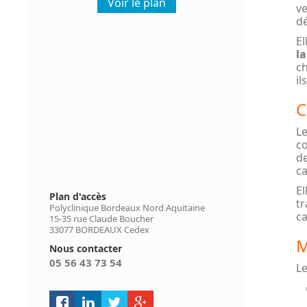
Voir le plan
ve
dé
El
l
ch
il
C
L
co
de
c
El
Plan d'accès
tr
Polyclinique Bordeaux Nord Aquitaine
ca
15-35 rue Claude Boucher
33077 BORDEAUX Cedex
M
Nous contacter
05 56 43 73 54
Le