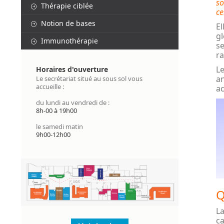
so
Thérapie ciblée
ce
Notion de bases
El
gl
Immunothérapie
se
ra
Le
Horaires d'ouverture
an
Le secrétariat situé au sous sol vous
accueille :
ac
du lundi au vendredi de :
8h-00 à 19h00
le samedi matin
9h00-12h00
Q
L
ca