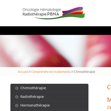
Accueil
//
Comprendre les traitements
// Chimiothérapie
C
Chimiothérapie
Radiothérapie
M
Hormonothérapie
C’