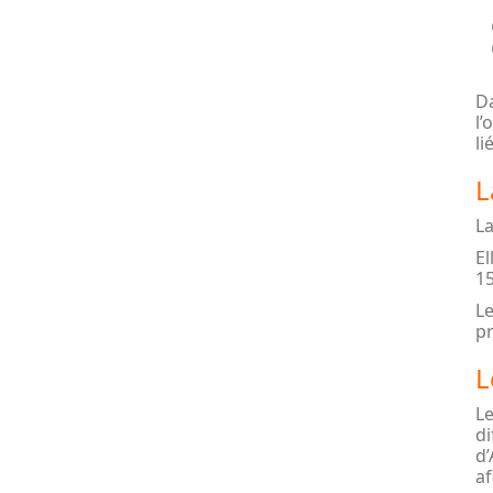
Da
l’
li
L
La
El
15
Le
p
L
Le
di
d’
af