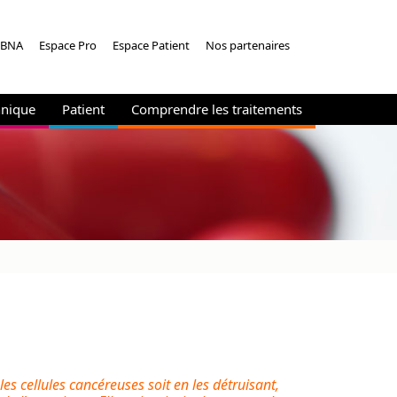
PBNA
Espace Pro
Espace Patient
Nos partenaires
hnique
Patient
Comprendre les traitements
s cellules cancéreuses soit en les détruisant,