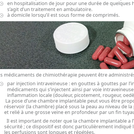
en hospitalisation de jour pour une durée de quelques he
s’agit d’un traitement en ambulatoire.
à domicile lorsqu’il est sous forme de comprimés.
s médicaments de chimiothérapie peuvent être administrés 
par injection intraveineuse : en gouttes à gouttes par l’
médicaments qui s’injectent ainsi par voie intraveineus
inflammation locale (douleur, picotement, rougeur, oed
La pose d’une chambre implantable peut vous être proposé
réservoir (la chambre) placé sous la peau au niveau de la p
et relié à une grosse veine en profondeur par un fin tuyau 
Il est important de noter que la chambre implantable a l
sécurité ; ce dispositif est donc particulièrement indiqué 
les perfusions sont longues et répétées.